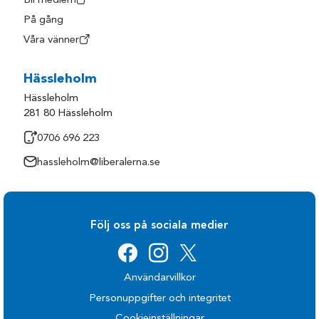
Bli medlem
På gång
Våra vänner
Hässleholm
Hässleholm
281 80 Hässleholm
0706 696 223
hassleholm@liberalerna.se
Följ oss på sociala medier
Användarvillkor
Personuppgifter och integritet
Cookieinställningar