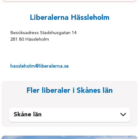
Liberalerna Hässleholm
Besöksadress Stadshusgatan 14
281 80 Hässleholm
hassleholm@liberalerna.se
Fler liberaler i Skånes län
Skåne län
Bjuv
Osby
Bromölla
Perstorp