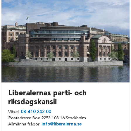
Burlöv
Simrishamn
Båstad
Sjöbo
Eslöv
Skurup
Helsingborg
Staffanstorp
Hässleholm
Svalöv
Höganäs
Svedala
Hörby
Tomelilla
Höör
Trelleborg
Klippan
Vellinge
Kristianstad
Ystad
Liberalernas parti- och
riksdagskansli
Kävlinge
Åstorp
Landskrona
Ängelholm
Växel:
08-410 242 00
Postadress: Box 2253 103 16 Stockholm
Lomma
Örkelljunga
Allmänna frågor:
info@liberalerna.se
Lund
Östra Göinge