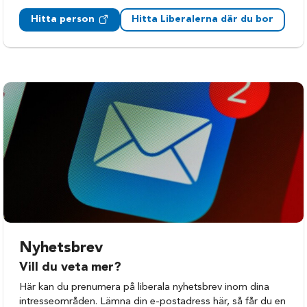
Malmö
Hitta person
Hitta Liberalerna där du bor
Nyhetsbrev
Vill du veta mer?
Här kan du prenumera på liberala nyhetsbrev inom dina
intresseområden. Lämna din e-postadress här, så får du en